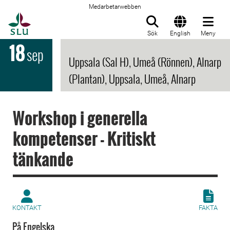
Medarbetarwebben
Till startsida
Sök
English
Meny
18
sep
Uppsala (Sal H), Umeå (Rönnen), Alnarp
(Plantan), Uppsala, Umeå, Alnarp
Workshop i generella
kompetenser - Kritiskt
tänkande
KONTAKT
FAKTA
På Engelska