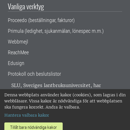
Vanliga verktyg
Proceedo (beställningar, fakturor)
Primula (ledighet, sjukanmälan, lönespec m.m.)
Webbmejl
ReachMee
Edusign
Protokoll och beslutslistor
SLU, Sveriges lantbruksuniversitet, har
verksamhet över hela Sverige. Huvudorter är
Denna webbplats använder kakor (cookies), som lagras i din
Alnarp, Uppsala och Umeå.
SLU är
webbläsare. Vissa kakor är nödvändiga för att webbplatsen
miljöcertifierat enligt ISO 14001. •
Telefon:
ska fungera korrekt. Andra är valbara.
018-67 10 00 • Org nr: 202100-2817 •
Om
Hantera valbara kakor
medarbetarwebben
•
SLU:s fakturaadress
•
Om SLU:s webbplatser
•
Vid KRIS
Tillåt bara nödvändiga kakor