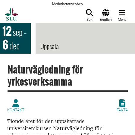
Medarbetarwebben
Till startsida
Sök
English
Meny
12
sep
–
6
dec
Uppsala
Naturvägledning för
yrkesverksamma
KONTAKT
FAKTA
Tionde året för den uppskattade
universitetskursen Naturvägledning för