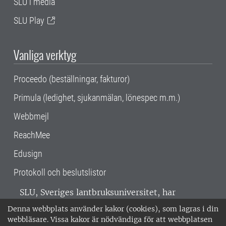
SLU i media
SLU Play
Vanliga verktyg
Proceedo (beställningar, fakturor)
Primula (ledighet, sjukanmälan, lönespec m.m.)
Webbmejl
ReachMee
Edusign
Protokoll och beslutslistor
SLU, Sveriges lantbruksuniversitet, har
verksamhet över hela Sverige. Huvudorter är
Denna webbplats använder kakor (cookies), som lagras i din
Alnarp, Uppsala och Umeå.
SLU är
webbläsare. Vissa kakor är nödvändiga för att webbplatsen