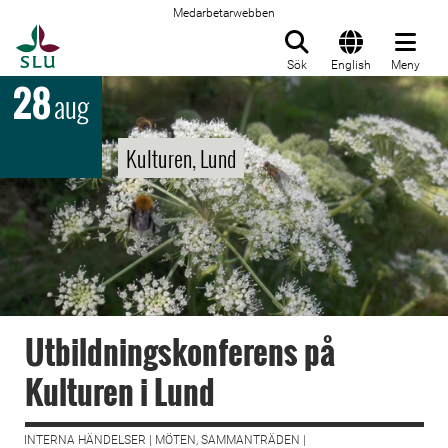
Medarbetarwebben
Till startsida
Sök
English
Meny
28
aug
Kulturen, Lund
Utbildningskonferens på
Kulturen i Lund
INTERNA HÄNDELSER | MÖTEN, SAMMANTRÄDEN |