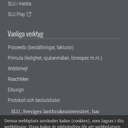
SLU i media
SLU Play
Vanliga verktyg
Proceedo (beställningar, fakturor)
Primula (ledighet, sjukanmälan, lönespec m.m.)
Webbmejl
ReachMee
Edusign
Protokoll och beslutslistor
SLU, Sveriges lantbruksuniversitet, har
verksamhet över hela Sverige. Huvudorter är
Denna webbplats använder kakor (cookies), som lagras i din
Alnarp, Uppsala och Umeå.
SLU är
webbläsare. Vissa kakor är nödvändiga för att webbplatsen