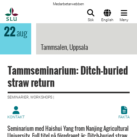
Medarbetarwebben
Till startsida
Sök
English
Meny
22
aug
Tammsalen, Uppsala
Tammseminarium: Ditch-buried
straw return
SEMINARIER, WORKSHOPS |
KONTAKT
FAKTA
Seminarium med Haishui Yang from Nanjing Agricultural
University. Full titel på föredraget är: Ditch-buried straw