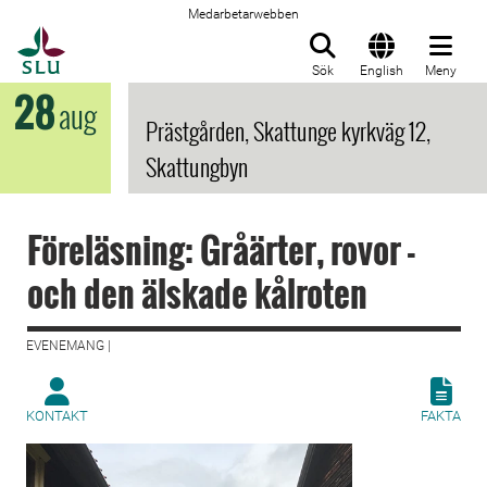
Medarbetarwebben
Till startsida
Sök
English
Meny
28
aug
Prästgården, Skattunge kyrkväg 12,
Skattungbyn
Föreläsning: Gråärter, rovor -
och den älskade kålroten
EVENEMANG |
KONTAKT
FAKTA