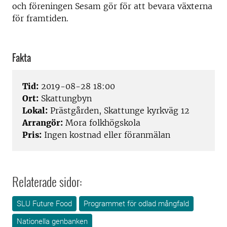
och föreningen Sesam gör för att bevara växterna
för framtiden.
Fakta
Tid:
2019-08-28 18:00
Ort:
Skattungbyn
Lokal:
Prästgården, Skattunge kyrkväg 12
Arrangör:
Mora folkhögskola
Pris:
Ingen kostnad eller föranmälan
Relaterade sidor:
SLU Future Food
Programmet för odlad mångfald
Nationella genbanken