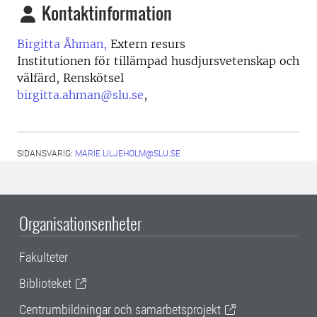
Kontaktinformation
Birgitta Åhman,
Extern resurs
Institutionen för tillämpad husdjursvetenskap och
välfärd, Renskötsel
birgitta.ahman@slu.se
,
SIDANSVARIG:
MARIE.LILJEHOLM@SLU.SE
Organisationsenheter
Fakulteter
Biblioteket
Centrumbildningar och samarbetsprojekt