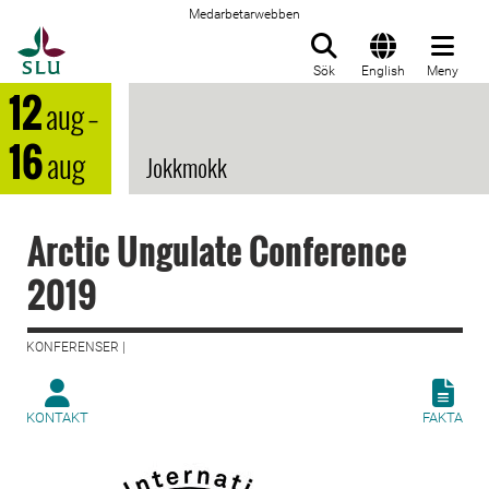
Medarbetarwebben
Till startsida
Sök
English
Meny
12
aug
–
16
aug
Jokkmokk
Arctic Ungulate Conference
2019
KONFERENSER |
KONTAKT
FAKTA