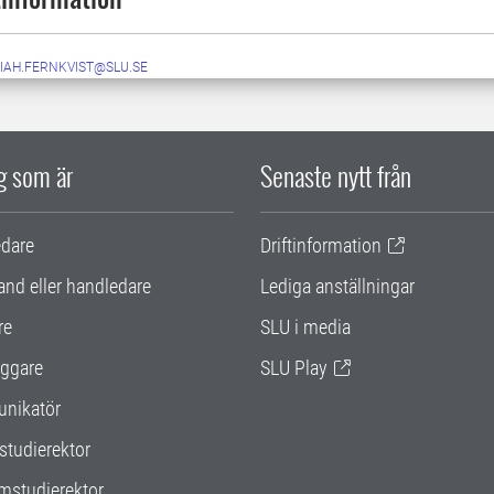
IAH.FERNKVIST@SLU.SE
ig som är
Senaste nytt från
edare
Driftinformation
and eller handledare
Lediga anställningar
re
SLU i media
ggare
SLU Play
nikatör
studierektor
mstudierektor