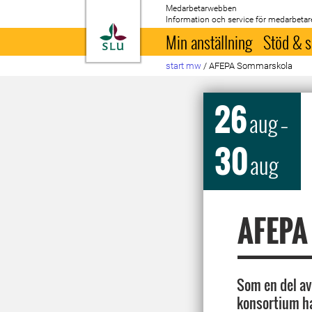
Medarbetarwebben
Information och service för medarbetar
Till startsida
Min anställning
Stöd & s
start mw
/
AFEPA Sommarskola
26
aug
–
30
aug
AFEPA
Som en del av
konsortium h