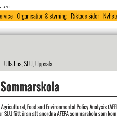
e på SLU
ervice
Organisation & styrning
Riktade sidor
Nyhet
Ulls hus, SLU, Uppsala
 Sommarskola
 Agricultural, Food and Environmental Policy Analysis (AFE
ar SLU fått äran att anordna AFEPA sommarskola som kom