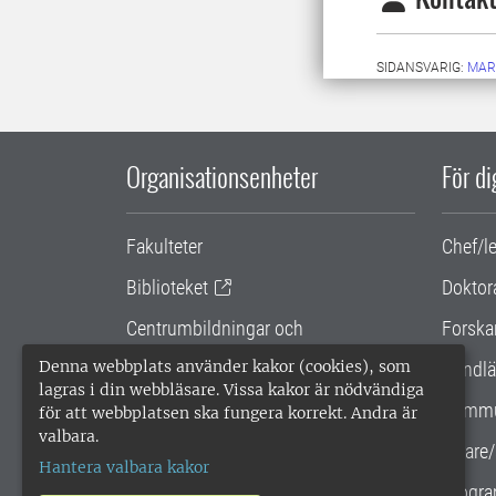
SIDANSVARIG:
MAR
Organisationsenheter
För d
Fakulteter
Chef/l
Biblioteket
Doktor
Centrumbildningar och
Forska
samarbetsprojekt
Denna webbplats använder kakor (cookies), som
Handlä
lagras i din webbläsare. Vissa kakor är nödvändiga
Gemensamma verksamhetsstödet
Kommu
för att webbplatsen ska fungera korrekt. Andra är
valbara.
SLU Holding
Lärare/
Hantera valbara kakor
Progra