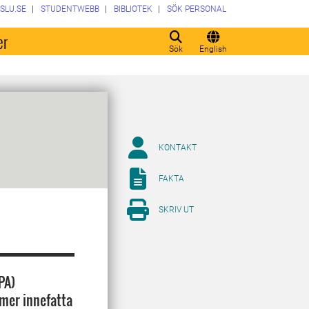
SLU.SE
STUDENTWEBB
BIBLIOTEK
SÖK PERSONAL
er
Sök
English
KONTAKT
FAKTA
SKRIV UT
PA)
mer innefatta