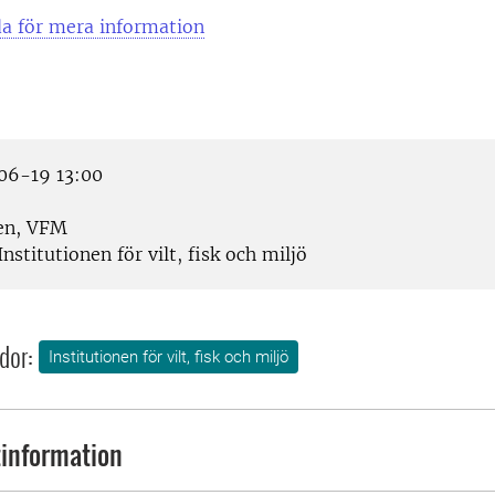
da för mera information
6-19 13:00
en, VFM
nstitutionen för vilt, fisk och miljö
dor:
Institutionen för vilt, fisk och miljö
information