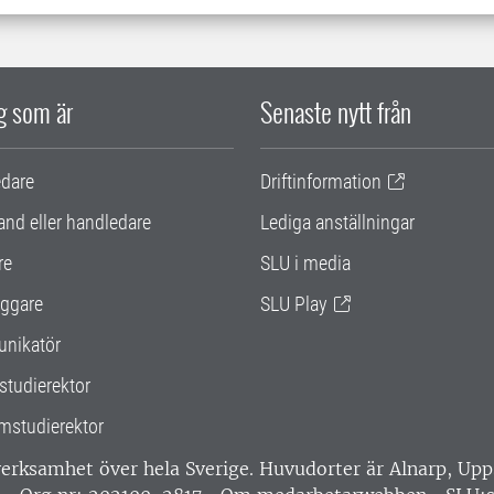
ig som är
Senaste nytt från
edare
Driftinformation
and eller handledare
Lediga anställningar
re
SLU i media
ggare
SLU Play
nikatör
studierektor
mstudierektor
 verksamhet över hela Sverige. Huvudorter är Alnarp, U