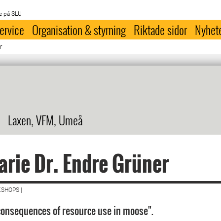
e på SLU
ervice
Organisation & styrning
Riktade sidor
Nyhet
r
Laxen, VFM, Umeå
rie Dr. Endre Grüner
SHOPS |
onsequences of resource use in moose".