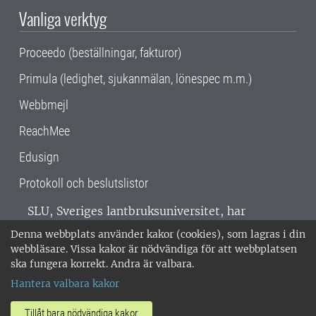
Vanliga verktyg
Proceedo (beställningar, fakturor)
Primula (ledighet, sjukanmälan, lönespec m.m.)
Webbmejl
ReachMee
Edusign
Protokoll och beslutslistor
SLU, Sveriges lantbruksuniversitet, har
verksamhet över hela Sverige. Huvudorter är
Denna webbplats använder kakor (cookies), som lagras i din
Alnarp, Uppsala och Umeå.
SLU är
webbläsare. Vissa kakor är nödvändiga för att webbplatsen
miljöcertifierat enligt ISO 14001. •
Telefon:
ska fungera korrekt. Andra är valbara.
018-67 10 00 • Org nr: 202100-2817 •
Om
Hantera valbara kakor
medarbetarwebben
•
SLU:s fakturaadress
•
Om SLU:s webbplatser
•
Vid KRIS
Tillåt bara nödvändiga kakor