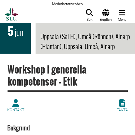
Medarbetarwebben
Till startsida
Sök
English
Meny
5
jun
Uppsala (Sal H), Umeå (Rönnen), Alnarp
(Plantan), Uppsala, Umeå, Alnarp
Workshop i generella
kompetenser - Etik
KONTAKT
FAKTA
Bakgrund