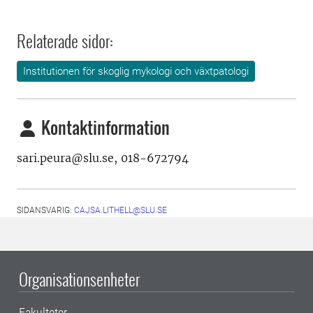
Relaterade sidor:
Institutionen för skoglig mykologi och växtpatologi
Kontaktinformation
sari.peura@slu.se,
018-672794
SIDANSVARIG:
CAJSA.LITHELL@SLU.SE
Organisationsenheter
Fakulteter