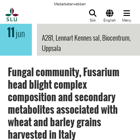
Medarbetarwebben
Till startsida
Sök
English
Meny
11
jun
A281, Lennart Kennes sal, Biocentrum,
Uppsala
Fungal community, Fusarium
head blight complex
composition and secondary
metabolites associated with
wheat and barley grains
harvested in Italy