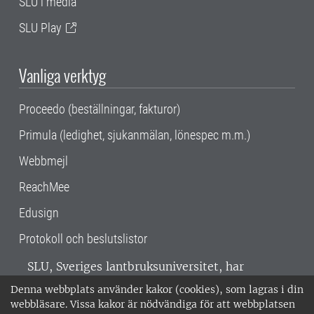
SLU i media
SLU Play
Vanliga verktyg
Proceedo (beställningar, fakturor)
Primula (ledighet, sjukanmälan, lönespec m.m.)
Webbmejl
ReachMee
Edusign
Protokoll och beslutslistor
SLU, Sveriges lantbruksuniversitet, har
verksamhet över hela Sverige. Huvudorter är
Denna webbplats använder kakor (cookies), som lagras i din
Alnarp, Uppsala och Umeå.
SLU är
webbläsare. Vissa kakor är nödvändiga för att webbplatsen