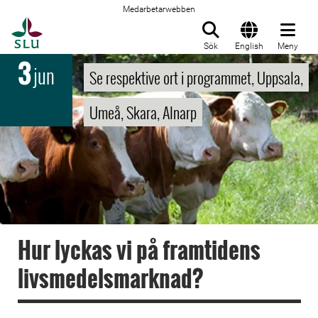
Medarbetarwebben
Till startsida
Sök
English
Meny
3
jun
Se respektive ort i programmet, Uppsala,
Umeå, Skara, Alnarp
Hur lyckas vi på framtidens
livsmedelsmarknad?