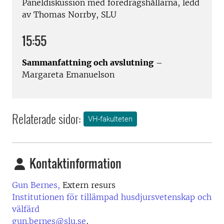
Paneldiskussion med föredragshållarna, ledd
av Thomas Norrby, SLU
15:55
Sammanfattning och avslutning
–
Margareta Emanuelson
Relaterade sidor:
VH-fakulteten
Kontaktinformation
Gun Bernes,
Extern resurs
Institutionen för tillämpad husdjursvetenskap och
välfärd
gun.bernes@slu.se
,