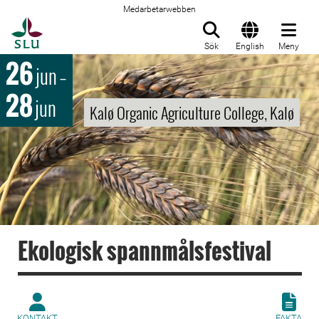
Medarbetarwebben
Till startsida
Sök
English
Meny
26
jun
–
28
jun
Kalø Organic Agriculture College, Kalø
Ekologisk spannmålsfestival
KONTAKT
FAKTA