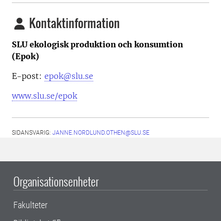
Kontaktinformation
SLU ekologisk produktion och konsumtion
(Epok)
E-post:
epok@slu.se
www.slu.se/epok
SIDANSVARIG:
JANNE.NORDLUND.OTHEN@SLU.SE
Organisationsenheter
Fakulteter