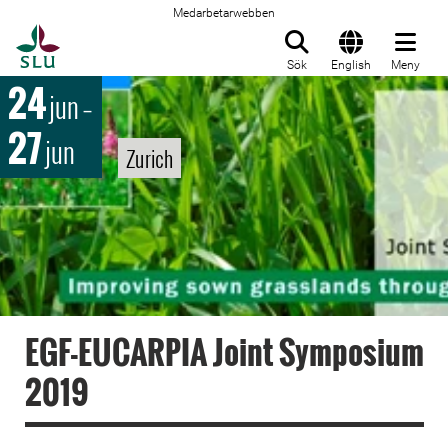
Medarbetarwebben
Till startsida
Sök
English
Meny
24
jun
–
27
jun
Zurich
EGF-EUCARPIA Joint Symposium
2019