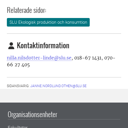
Relaterade sidor:
SLU Ekologisk produktion och konsumtion
Kontaktinformation
nilla.nilsdotter-linde@slu.se
, 018-67 1431, 070-
66 27 405
SIDANSVARIG:
JANNE.NORDLUND.OTHEN@SLU.SE
Organisationsenheter
Fakulteter