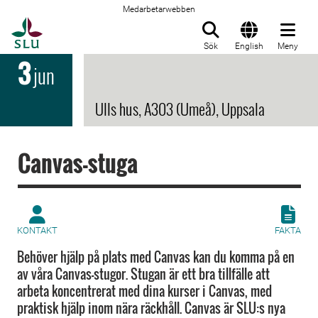
Medarbetarwebben
Till startsida
Sök
English
Meny
3
jun
Ulls hus, A303 (Umeå), Uppsala
Canvas-stuga
KONTAKT
FAKTA
Behöver hjälp på plats med Canvas kan du komma på en
av våra Canvas-stugor. Stugan är ett bra tillfälle att
arbeta koncentrerat med dina kurser i Canvas, med
praktisk hjälp inom nära räckhåll. Canvas är SLU:s nya