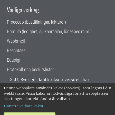
Vanliga verktyg
Proceedo (beställningar, fakturor)
Primula (ledighet, sjukanmälan, lönespec m.m.)
Webbmejl
ReachMee
Edusign
Protokoll och beslutslistor
SLU, Sveriges lantbruksuniversitet, har
verksamhet över hela Sverige. Huvudorter är
Denna webbplats använder kakor (cookies), som lagras i din
Alnarp, Uppsala och Umeå.
SLU är
webbläsare. Vissa kakor är nödvändiga för att webbplatsen
miljöcertifierat enligt ISO 14001. •
Telefon:
ska fungera korrekt. Andra är valbara.
018-67 10 00 • Org nr: 202100-2817 •
Om
Hantera valbara kakor
medarbetarwebben
•
SLU:s fakturaadress
•