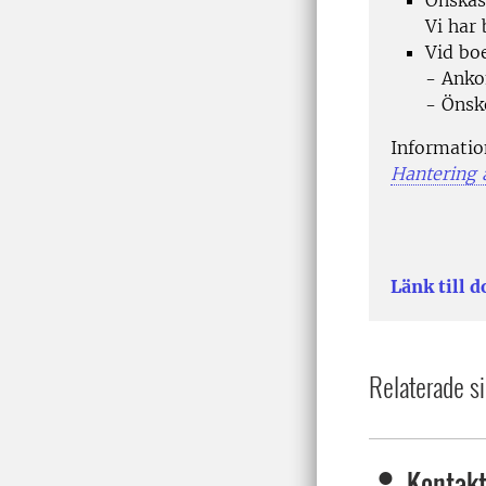
Önskas
Vi har 
Vid bo
- Anko
- Önsk
Informatio
Hantering 
Länk till 
Relaterade si
Kontakt