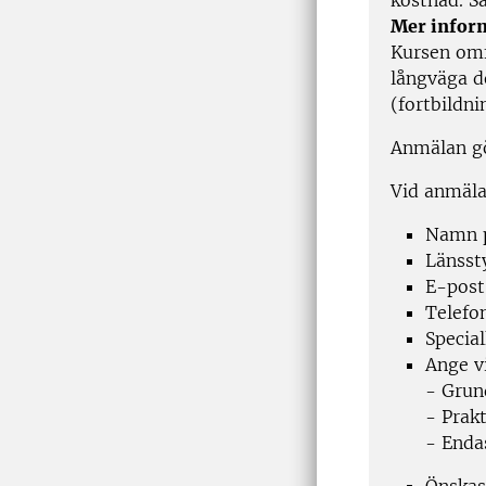
kostnad. Sa
Mer infor
Kursen omf
långväga de
(fortbildni
Anmälan gö
Vid anmäla
Namn p
Länssty
E-post
Telef
Specia
Ange vi
- Grun
- Prak
- Enda