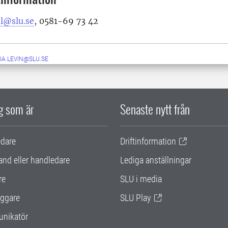
el@slu.se
, 0581-69 73 42
IA.LEVIN@SLU.SE
ig som är
Senaste nytt från
edare
Driftinformation
and eller handledare
Lediga anställningar
re
SLU i media
ggare
SLU Play
nikatör