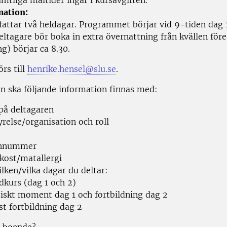
mtliga måltider ingår i kursavgiften.
mation:
attar två heldagar. Programmet börjar vid 9-tiden dag 1
ltagare bör boka in extra övernattning från kvällen före
ng) börjar ca 8.30.
rs till
henrike.hensel@slu.se
.
n ska följande information finnas med:
å deltagaren
relse/organisation och roll
onnummer
lkost/matallergi
lken/vilka dagar du deltar:
dkurs (dag 1 och 2)
tiskt moment dag 1 och fortbildning dag 2
st fortbildning dag 2