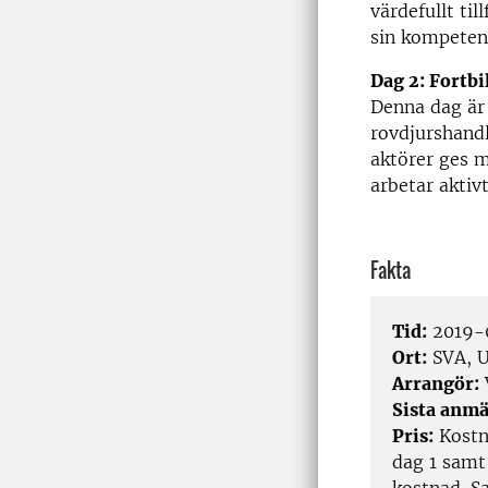
värdefullt til
sin kompeten
Dag 2: Fortbi
Denna dag är 
rovdjurshandl
aktörer ges 
arbetar aktiv
Fakta
Tid:
2019-
Ort:
SVA, U
Arrangör:
Sista anmä
Pris:
Kostna
dag 1 samt