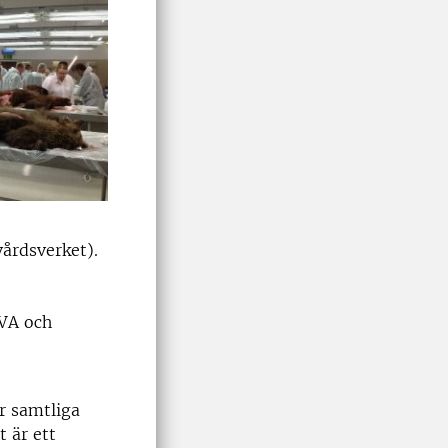
vårdsverket).
SVA och
er samtliga
t är ett