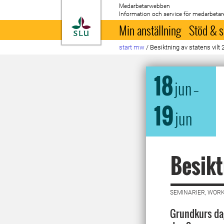
Medarbetarwebben
Information och service för medarbetar
Till startsida
Min anställning
Stöd & s
start mw
/
Besiktning av statens vilt
18
jun
–
19
jun
Besikt
SEMINARIER, WORK
Grundkurs dag