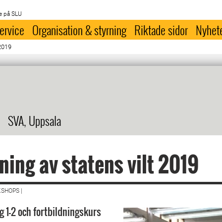
e på SLU
ervice
Organisation & styrning
Riktade sidor
Nyhet
 2019
SVA, Uppsala
ning av statens vilt 2019
SHOPS |
 1-2 och fortbildningskurs