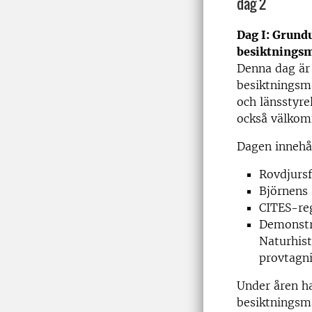
dag 2
Dag I: Grund
besiktningsmä
Denna dag är 
besiktningsm
och länsstyre
också välkomn
Dagen innehål
Rovdjursf
Björnens
CITES-reg
Demonstra
Naturhist
provtagn
Under åren ha
besiktningsmä