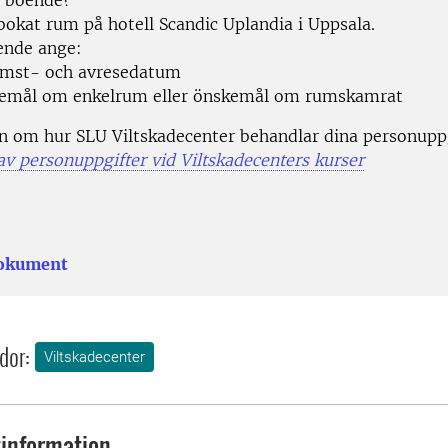
 boende?
bokat rum på hotell Scandic Uplandia i Uppsala.
ende ange:
mst- och avresedatum
emål om enkelrum eller önskemål om rumskamrat
n om hur SLU Viltskadecenter behandlar dina personuppg
av personuppgifter vid Viltskadecenters kurser
dokument
dor:
Viltskadecenter
information