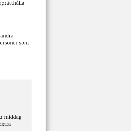
upprätthålla
 andra
personer som
 kr middag
extra