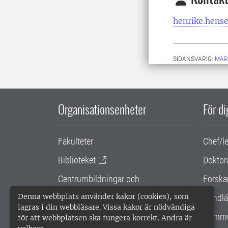
henrike.hens
SIDANSVARIG:
MAR
Organisationsenheter
För d
Fakulteter
Chef/l
Biblioteket
Doktor
Centrumbildningar och
Forska
samarbetsprojekt
Denna webbplats använder kakor (cookies), som
Handlä
lagras i din webbläsare. Vissa kakor är nödvändiga
Gemensamma verksamhetsstödet
Kommu
för att webbplatsen ska fungera korrekt. Andra är