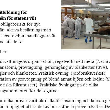
utbildning för
n för statens vilt
obligatoriskt för nya
än. Aktiva besiktningsmän
lsens rovdjurshandläggare är
a att delta.
ler:
örvaltningens organisation, regelverk med mera (Natur
 anatomi, provtagning, genomgång av blanketter (SVA).
ler och blanketter. Praktisk övning. (Jordbruksverket)
tion av provtagning på bland annat björn och lodjur (
oriska Riksmuseet). Praktiska övningar på de olika
ingsmomenten för deltagarna.
r olika prover varit aktuella för insamling och kursen g
n möjlighet att ta del av hur aktuella prover ska tas. De