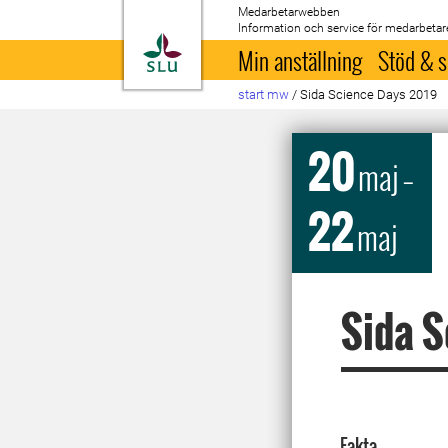
Medarbetarwebben
Information och service för medarbetar
Till startsida
Min anställning
Stöd & s
start mw
/
Sida Science Days 2019
20
maj
–
22
maj
Sida S
Fakta