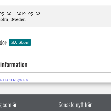
05-20 - 2019-05-22
holm, Sweden
dor:
SLU Global
information
IN.PLANTING@SLU.SE
ig som är
Senaste nytt från