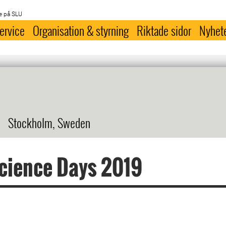
e på SLU
ervice
Organisation & styrning
Riktade sidor
Nyhet
Stockholm, Sweden
cience Days 2019