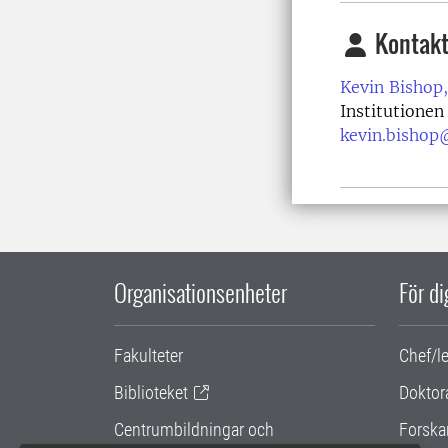
Kontakt
Kevin Bishop,
Institutionen
kevin.bishop
Organisationsenheter
För d
Fakulteter
Chef/l
Biblioteket
Doktor
Centrumbildningar och
Forska