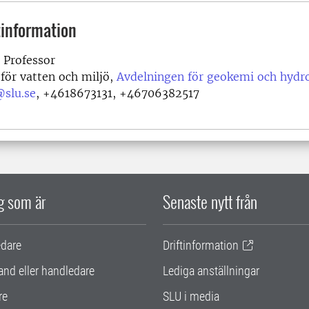
information
Professor
 för vatten och miljö,
Avdelningen för geokemi och hydr
@slu.se
,
+4618673131, +46706382517
ig som är
Senaste nytt från
edare
Driftinformation
and eller handledare
Lediga anställningar
re
SLU i media