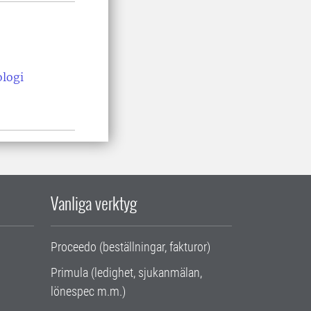
ologi
Vanliga verktyg
Proceedo (beställningar, fakturor)
Primula (ledighet, sjukanmälan,
lönespec m.m.)