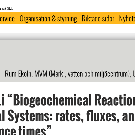
e på SLU
ervice
Organisation & styrning
Riktade sidor
Nyhet
Rum Ekoln, MVM (Mark-, vatten och miljöcentrum), 
 Li “Biogeochemical Reactio
l Systems: rates, fluxes, a
nce times”