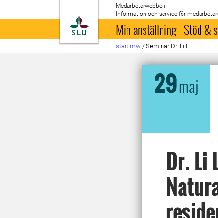
Medarbetarwebben
Information och service för medarbetar
Till startsida
Min anställning
Stöd & s
start mw
/
Seminar Dr. Li Li
29
maj
Dr. Li
Natura
reside