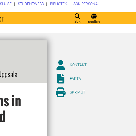
SLU.SE
STUDENTWEBB
BIBLIOTEK
SÖK PERSONAL
er
Sök
English
KONTAKT
Uppsala
FAKTA
SKRIV UT
ns in
nd