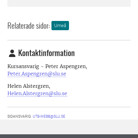
Relaterade sidor:
Umeå
Kontaktinformation
Kursansvarig - Peter Aspengren,
Peter.Aspengren@slu.se
Helen Alstergren,
Helen.Alstergren@slu.se
SIDANSVARIG:
UTB-WEBB@SLU.SE