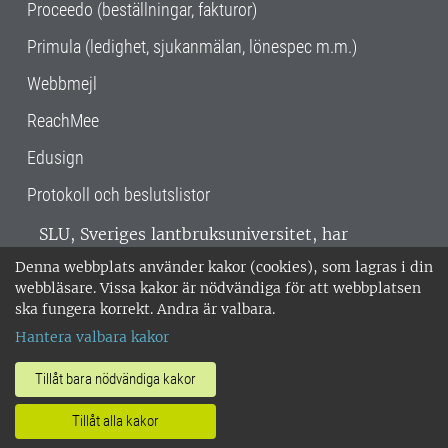
Proceedo (beställningar, fakturor)
Primula (ledighet, sjukanmälan, lönespec m.m.)
Webbmejl
ReachMee
Edusign
Protokoll och beslutslistor
SLU, Sveriges lantbruksuniversitet, har
verksamhet över hela Sverige. Huvudorter är
Denna webbplats använder kakor (cookies), som lagras i din
Alnarp, Uppsala och Umeå.
SLU är
webbläsare. Vissa kakor är nödvändiga för att webbplatsen
miljöcertifierat enligt ISO 14001. •
Telefon:
ska fungera korrekt. Andra är valbara.
018-67 10 00 • Org nr: 202100-2817 •
Om
Hantera valbara kakor
medarbetarwebben
•
SLU:s fakturaadress
•
Om SLU:s webbplatser
•
Vid KRIS
Tillåt bara nödvändiga kakor
•
Hantera kakor
•
Behandling av
Tillåt alla kakor
personuppgifter