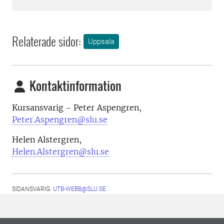
Relaterade sidor:
Uppsala
Kontaktinformation
Kursansvarig - Peter Aspengren,
Peter.Aspengren@slu.se
Helen Alstergren,
Helen.Alstergren@slu.se
SIDANSVARIG:
UTB-WEBB@SLU.SE