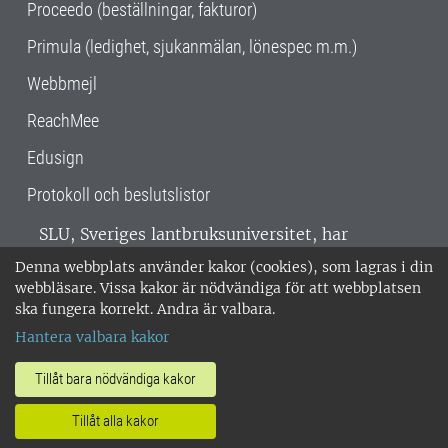
Proceedo (beställningar, fakturor)
Primula (ledighet, sjukanmälan, lönespec m.m.)
Webbmejl
ReachMee
Edusign
Protokoll och beslutslistor
SLU, Sveriges lantbruksuniversitet, har
verksamhet över hela Sverige. Huvudorter är
Denna webbplats använder kakor (cookies), som lagras i din
Alnarp, Uppsala och Umeå.
SLU är
webbläsare. Vissa kakor är nödvändiga för att webbplatsen
miljöcertifierat enligt ISO 14001. •
Telefon:
ska fungera korrekt. Andra är valbara.
018-67 10 00 • Org nr: 202100-2817 •
Om
Hantera valbara kakor
medarbetarwebben
•
SLU:s fakturaadress
•
Om SLU:s webbplatser
•
Vid KRIS
Tillåt bara nödvändiga kakor
•
Hantera kakor
•
Behandling av
Tillåt alla kakor
personuppgifter