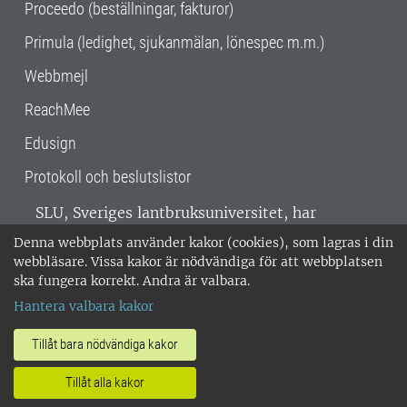
Proceedo (beställningar, fakturor)
Primula (ledighet, sjukanmälan, lönespec m.m.)
Webbmejl
ReachMee
Edusign
Protokoll och beslutslistor
SLU, Sveriges lantbruksuniversitet, har
verksamhet över hela Sverige. Huvudorter är
Denna webbplats använder kakor (cookies), som lagras i din
Alnarp, Uppsala och Umeå.
SLU är
webbläsare. Vissa kakor är nödvändiga för att webbplatsen
miljöcertifierat enligt ISO 14001. •
Telefon:
ska fungera korrekt. Andra är valbara.
018-67 10 00 • Org nr: 202100-2817 •
Om
Hantera valbara kakor
medarbetarwebben
•
SLU:s fakturaadress
•
Om SLU:s webbplatser
•
Vid KRIS
Tillåt bara nödvändiga kakor
•
Hantera kakor
•
Behandling av
Tillåt alla kakor
personuppgifter