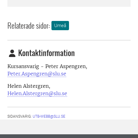
Relaterade sidor:
Umeå
Kontaktinformation
Kursansvarig - Peter Aspengren,
Peter.Aspengren@slu.se
Helen Alstergren,
Helen.Alstergren@slu.se
SIDANSVARIG:
UTB-WEBB@SLU.SE