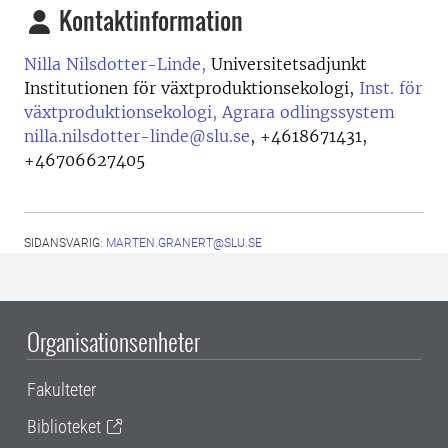
Kontaktinformation
Nilla Nilsdotter-Linde,
Universitetsadjunkt
Institutionen för växtproduktionsekologi,
Inst. för
växtproduktionsekologi, Agrara odlingssystem
nilla.nilsdotter-linde@slu.se
,
+4618671431,
+46706627405
SIDANSVARIG:
MARTEN.GRANERT@SLU.SE
Organisationsenheter
Fakulteter
Biblioteket