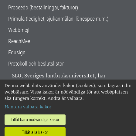
Proceedo (beställningar, fakturor)
Primula (ledighet, sjukanmälan, lönespec m.m.)
Webbmejl
ReachMee
Edusign
Protokoll och beslutslistor
SLU, Sveriges lantbruksuniversitet, har
verksamhet över hela Sverige. Huvudorter är
Denna webbplats använder kakor (cookies), som lagras i din
Alnarp, Uppsala och Umeå.
SLU är
webbläsare. Vissa kakor är nödvändiga för att webbplatsen
miljöcertifierat enligt ISO 14001. •
Telefon:
ska fungera korrekt. Andra är valbara.
018-67 10 00 • Org nr: 202100-2817 •
Om
Hantera valbara kakor
medarbetarwebben
•
SLU:s fakturaadress
•
Om SLU:s webbplatser
•
Vid KRIS
Tillåt bara nödvändiga kakor
•
Hantera kakor
•
Behandling av
Tillåt alla kakor
personuppgifter