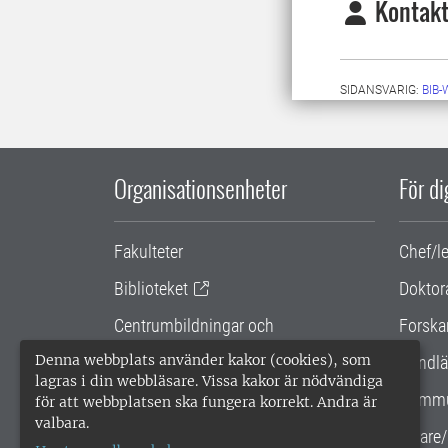
Kontakt
SIDANSVARIG:
BIB
Organisationsenheter
För d
Fakulteter
Chef/l
Biblioteket
Doktor
Centrumbildningar och
Forska
samarbetsprojekt
Denna webbplats använder kakor (cookies), som
Handlä
lagras i din webbläsare. Vissa kakor är nödvändiga
Gemensamma verksamhetsstödet
Kommu
för att webbplatsen ska fungera korrekt. Andra är
valbara.
SLU Holding
Lärare/