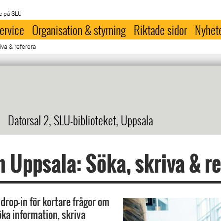
e på SLU
ervice
Organisation & styrning
Riktade sidor
Nyhet
iva & referera
Datorsal 2, SLU-biblioteket, Uppsala
n Uppsala: Söka, skriva & r
drop-in för kortare frågor om
söka information, skriva