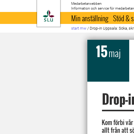
Medarbetarwebben
Information och service för medarbetar
Till startsida
Min anställning
Stöd & s
start mw
/
Drop-in Uppsala: Söka, skr
15
maj
Drop-i
Kom förbi vår 
allt från att 