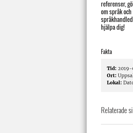
referenser, gö
om språk och s
språkhandleda
hjälpa dig!
Fakta
Tid:
2019-0
Ort:
Uppsa
Lokal:
Dato
Relaterade si