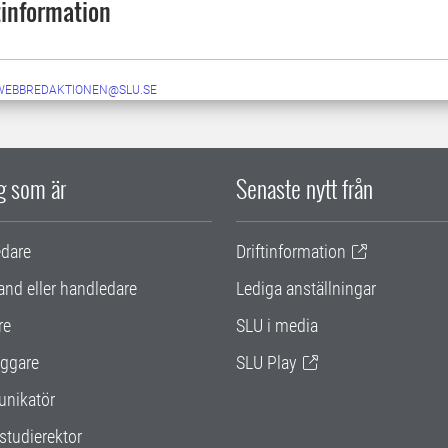
information
-WEBBREDAKTIONEN@SLU.SE
ig som är
Senaste nytt från
edare
Driftinformation
and eller handledare
Lediga anställningar
re
SLU i media
ggare
SLU Play
nikatör
studierektor