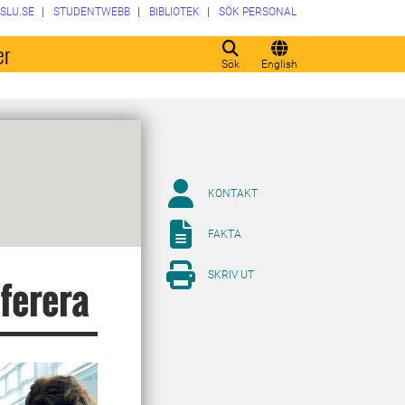
SLU.SE
STUDENTWEBB
BIBLIOTEK
SÖK PERSONAL
er
Sök
English
KONTAKT
FAKTA
SKRIV UT
eferera