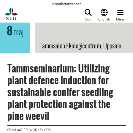
Medarbetarwebben
Till startsida
Sök
English
Meny
8
maj
Tammsalen Ekologicentrum, Uppsala
Tammseminarium: Utilizing
plant defence induction for
sustainable conifer seedling
plant protection against the
pine weevil
SEMINARIER, WORKSHOPS |