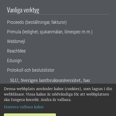
Vanliga verktyg
Proceedo (beställningar, fakturor)
Primula (ledighet, sjukanmälan, lönespec m.m.)
Webbmejl
ReachMee
Edusign
Protokoll och beslutslistor
SLU, Sveriges lantbruksuniversitet, har
verksamhet över hela Sverige. Huvudorter är
Denna webbplats använder kakor (cookies), som lagras i din
Alnarp, Uppsala och Umeå.
SLU är
webbläsare. Vissa kakor är nödvändiga för att webbplatsen
miljöcertifierat enligt ISO 14001. •
Telefon:
ska fungera korrekt. Andra är valbara.
018-67 10 00 • Org nr: 202100-2817 •
Om
Hantera valbara kakor
medarbetarwebben
•
SLU:s fakturaadress
•