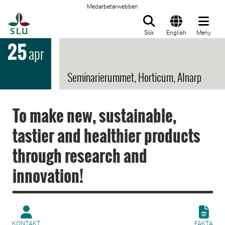
Medarbetarwebben
Till startsida
Sök
English
Meny
25
apr
Seminarierummet, Horticum, Alnarp
To make new, sustainable,
tastier and healthier products
through research and
innovation!
KONTAKT
FAKTA