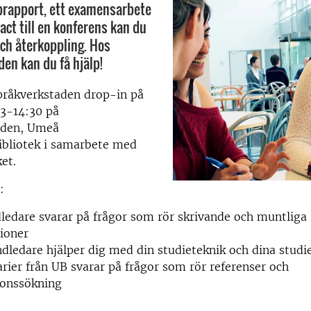
brapport, ett examensarbete
ract till en konferens kan du
ch återkoppling. Hos
en kan du få hjälp!
pråkverkstaden drop-in på
13-14:30 på
aden, Umeå
ibliotek i samarbete med
et.
:
ledare svarar på frågor som rör skrivande och muntliga
ioner
dledare hjälper dig med din studieteknik och dina studi
arier från UB svarar på frågor som rör referenser och
ionssökning