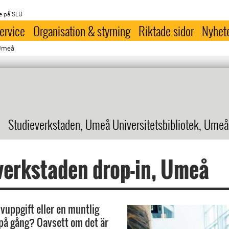
e på SLU
ervice
Organisation & styrning
Riktade sidor
Nyhet
 Umeå
Studieverkstaden, Umeå Universitetsbibliotek, Umeå
erkstaden drop-in, Umeå
ivuppgift eller en muntlig
på gång? Oavsett om det är