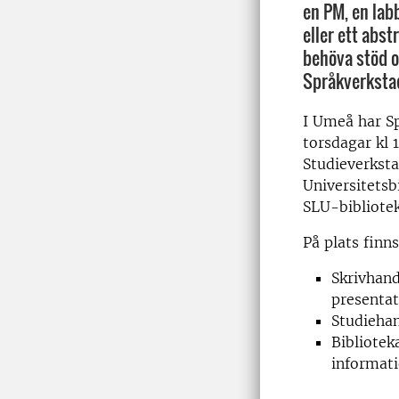
en PM, en lab
eller ett abst
behöva stöd o
Språkverkstad
I Umeå har S
torsdagar kl 
Studieverkst
Universitetsb
SLU-bibliotek
På plats finns
Skrivhand
presentat
Studiehan
Bibliotek
informat