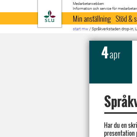
Medarbetarwebben
Information och service för medarbetar
Till startsida
Min anställning
Stöd & s
start mw
/
Språkverkstaden drop-in,
4
apr
Språkv
Har du en skr
presentation 