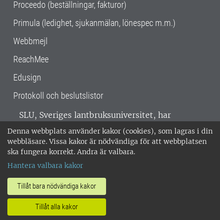
Proceedo (beställningar, fakturor)
Primula (ledighet, sjukanmälan, lönespec m.m.)
Webbmejl
ReachMee
Edusign
Protokoll och beslutslistor
SLU, Sveriges lantbruksuniversitet, har
verksamhet över hela Sverige. Huvudorter är
Denna webbplats använder kakor (cookies), som lagras i din
Alnarp, Uppsala och Umeå.
SLU är
webbläsare. Vissa kakor är nödvändiga för att webbplatsen
miljöcertifierat enligt ISO 14001. •
Telefon:
ska fungera korrekt. Andra är valbara.
018-67 10 00 • Org nr: 202100-2817 •
Om
Hantera valbara kakor
medarbetarwebben
•
SLU:s fakturaadress
•
Om SLU:s webbplatser
•
Vid KRIS
Tillåt bara nödvändiga kakor
•
Hantera kakor
•
Behandling av
Tillåt alla kakor
personuppgifter