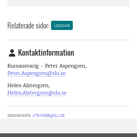
Relaterade sidor:
Uppsala
Kontaktinformation
Kursansvarig - Peter Aspengren,
Peter.Aspengren@slu.se
Helen Alstergren,
Helen.Alstergren@slu.se
SIDANSVARIG:
UTB-WEBB@SLU.SE