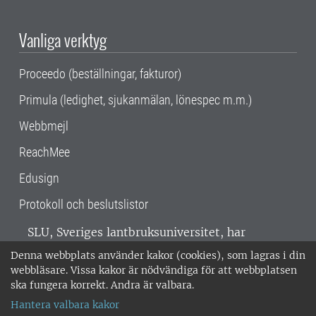
Vanliga verktyg
Proceedo (beställningar, fakturor)
Primula (ledighet, sjukanmälan, lönespec m.m.)
Webbmejl
ReachMee
Edusign
Protokoll och beslutslistor
SLU, Sveriges lantbruksuniversitet, har
verksamhet över hela Sverige. Huvudorter är
Denna webbplats använder kakor (cookies), som lagras i din
Alnarp, Uppsala och Umeå.
SLU är
webbläsare. Vissa kakor är nödvändiga för att webbplatsen
miljöcertifierat enligt ISO 14001. •
Telefon:
ska fungera korrekt. Andra är valbara.
018-67 10 00 • Org nr: 202100-2817 •
Om
Hantera valbara kakor