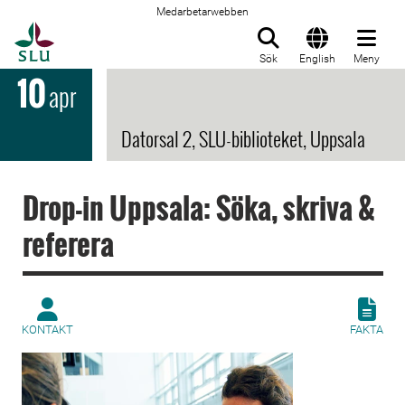
Medarbetarwebben
Till startsida
Sök
English
Meny
10
apr
Datorsal 2, SLU-biblioteket, Uppsala
Drop-in Uppsala: Söka, skriva &
referera
KONTAKT
FAKTA