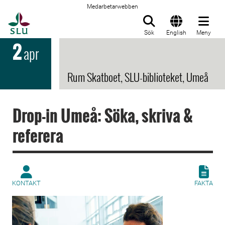
Medarbetarwebben
Till startsida
Sök
English
Meny
2
apr
Rum Skatboet, SLU-biblioteket, Umeå
Drop-in Umeå: Söka, skriva &
referera
KONTAKT
FAKTA