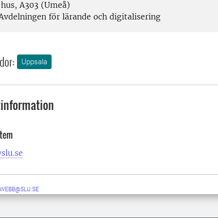
 hus, A303 (Umeå)
Avdelningen för lärande och digitalisering
dor:
Uppsala
information
stem
slu.se
-WEBB@SLU.SE