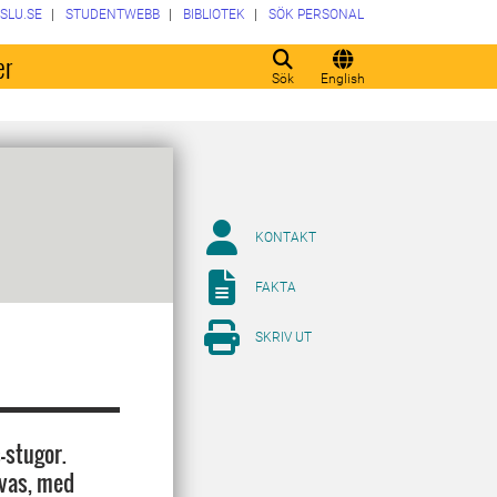
SLU.SE
STUDENTWEBB
BIBLIOTEK
SÖK PERSONAL
er
Sök
English
KONTAKT
FAKTA
SKRIV UT
-stugor.
nvas, med