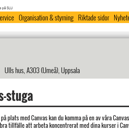
e på SLU
ervice
Organisation & styrning
Riktade sidor
Nyhet
Ulls hus, A303 (Umeå), Uppsala
s-stuga
 på plats med Canvas kan du komma på en av våra Canvas
bra tillfälle att arbeta koncentrerat med dina kurser i Ca