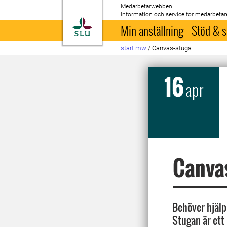
Medarbetarwebben
Information och service för medarbetar
Till startsida
Min anställning
Stöd & s
start mw
/
Canvas-stuga
16
apr
Canva
Behöver hjälp
Stugan är ett 