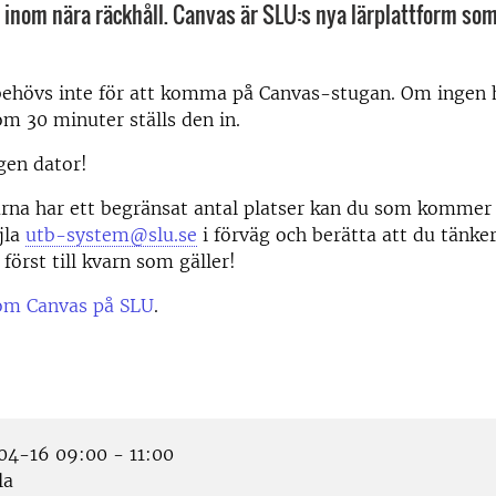
p inom nära räckhåll. Canvas är SLU:s nya lärplattform som
ehövs inte för att komma på Canvas-stugan. Om ingen
nom 30 minuter ställs den in.
gen dator!
rna har ett begränsat antal platser kan du som kommer
jla
utb-system@slu.se
i förväg och berätta att du tänk
först till kvarn som gäller!
om Canvas på SLU
.
4-16 09:00 - 11:00
la