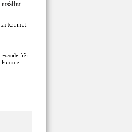
 ersätter
 har kommit
 resande från
er komma.