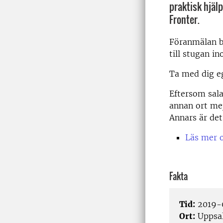
praktisk hjäl
Fronter.
Föranmälan b
till stugan i
Ta med dig e
Eftersom sala
annan ort me
Annars är det 
Läs mer 
Fakta
Tid:
2019-0
Ort:
Uppsa