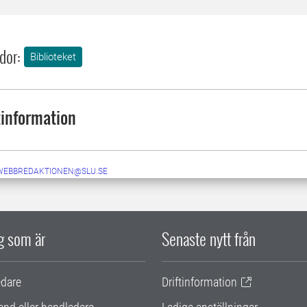
dor:
Biblioteket
information
-WEBBREDAKTIONEN@SLU.SE
ig som är
Senaste nytt från
edare
Driftinformation