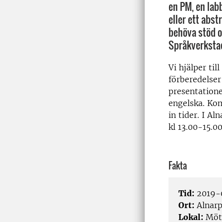
en PM, en lab
eller ett abst
behöva stöd o
Språkverkstad
Vi hjälper til
förberedelser
presentation
engelska. Kom
in tider. I A
kl 13.00-15.
Fakta
Tid:
2019-0
Ort:
Alnar
Lokal:
Möte