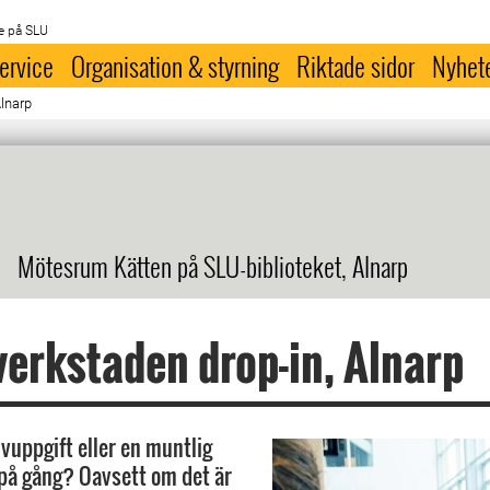
e på SLU
ervice
Organisation & styrning
Riktade sidor
Nyhet
Alnarp
Mötesrum Kätten på SLU-biblioteket, Alnarp
erkstaden drop-in, Alnarp
ivuppgift eller en muntlig
på gång? Oavsett om det är