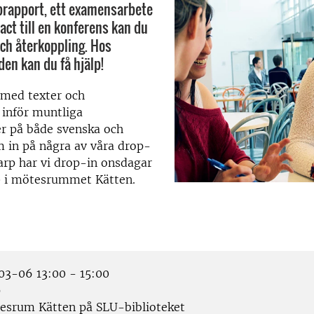
brapport, ett examensarbete
ract till en konferens kan du
ch återkoppling. Hos
en kan du få hjälp!
l med texter och
 inför muntliga
er på både svenska och
 in på några av våra drop-
lnarp har vi drop-in onsdagar
00 i mötesrummet Kätten.
3-06 13:00 - 15:00
p
srum Kätten på SLU-biblioteket