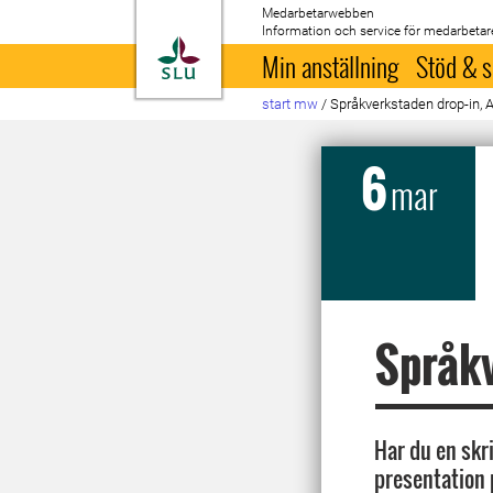
Medarbetarwebben
Information och service för medarbetar
Till startsida
Min anställning
Stöd & s
start mw
/
Språkverkstaden drop-in, 
6
mar
Språkv
Har du en skr
presentation 