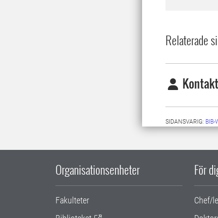
Relaterade si
Kontakt
SIDANSVARIG:
BIB
Organisationsenheter
För d
Fakulteter
Chef/l