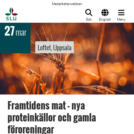
Medarbetarwebben
Till startsida
Sök
English
Meny
27
mar
Loftet, Uppsala
Framtidens mat - nya
proteinkällor och gamla
föroreningar