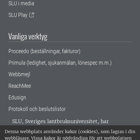
SLU i media
SLU Play
Vanliga verktyg
Proceedo (beställningar, fakturor)
Primula (ledighet, sjukanmälan, lönespec m.m.)
Webbmejl
ReachMee
Edusign
Protokoll och beslutslistor
SLU, Sveriges lantbruksuniversitet, har
verksamhet över hela Sverige. Huvudorter är
Denna webbplats använder kakor (cookies), som lagras i din
Alnarp, Uppsala och Umeå.
SLU är
webbläsare. Vissa kakor är nödvändiga för att webbplatsen