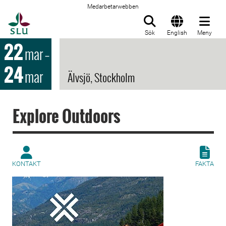
Medarbetarwebben
Till startsida
Sök
English
Meny
22
mar
–
24
mar
Älvsjö, Stockholm
Explore Outdoors
KONTAKT
FAKTA