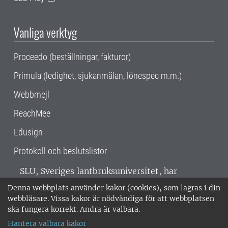
Vanliga verktyg
Proceedo (beställningar, fakturor)
Primula (ledighet, sjukanmälan, lönespec m.m.)
Webbmejl
ReachMee
Edusign
Protokoll och beslutslistor
SLU, Sveriges lantbruksuniversitet, har
verksamhet över hela Sverige. Huvudorter är
Denna webbplats använder kakor (cookies), som lagras i din
Alnarp, Uppsala och Umeå.
SLU är
webbläsare. Vissa kakor är nödvändiga för att webbplatsen
miljöcertifierat enligt ISO 14001. •
Telefon:
ska fungera korrekt. Andra är valbara.
018-67 10 00 • Org nr: 202100-2817 •
Om
Hantera valbara kakor