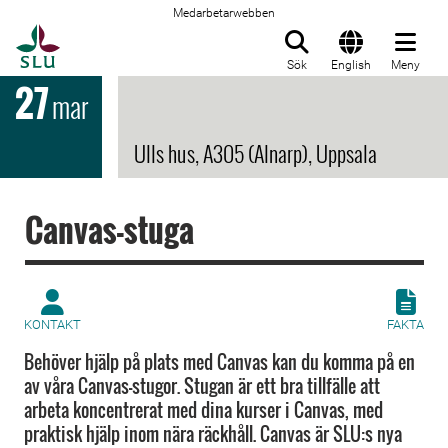
Medarbetarwebben
Till startsida
Sök
English
Meny
27
mar
Ulls hus, A305 (Alnarp), Uppsala
Canvas-stuga
KONTAKT
FAKTA
Behöver hjälp på plats med Canvas kan du komma på en
av våra Canvas-stugor. Stugan är ett bra tillfälle att
arbeta koncentrerat med dina kurser i Canvas, med
praktisk hjälp inom nära räckhåll. Canvas är SLU:s nya