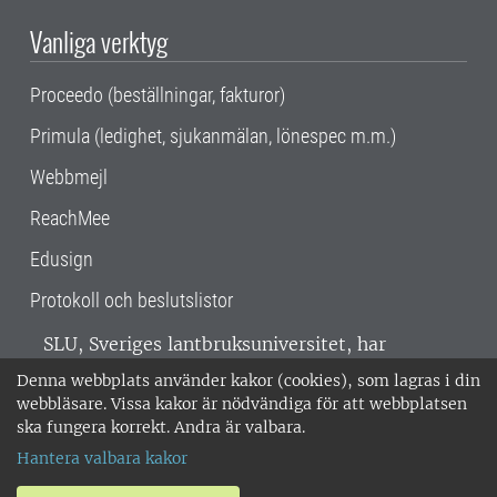
Vanliga verktyg
Proceedo (beställningar, fakturor)
Primula (ledighet, sjukanmälan, lönespec m.m.)
Webbmejl
ReachMee
Edusign
Protokoll och beslutslistor
SLU, Sveriges lantbruksuniversitet, har
verksamhet över hela Sverige. Huvudorter är
Denna webbplats använder kakor (cookies), som lagras i din
Alnarp, Uppsala och Umeå.
SLU är
webbläsare. Vissa kakor är nödvändiga för att webbplatsen
miljöcertifierat enligt ISO 14001. •
Telefon:
ska fungera korrekt. Andra är valbara.
018-67 10 00 • Org nr: 202100-2817 •
Om
Hantera valbara kakor
medarbetarwebben
•
SLU:s fakturaadress
•