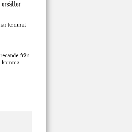
 ersätter
 har kommit
 resande från
er komma.