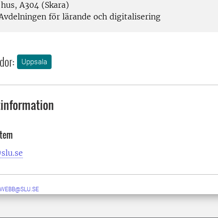
 hus, A304 (Skara)
Avdelningen för lärande och digitalisering
dor:
Uppsala
information
stem
slu.se
-WEBB@SLU.SE