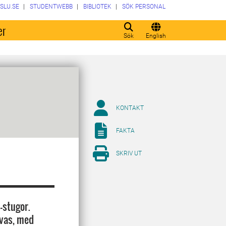
SLU.SE
STUDENTWEBB
BIBLIOTEK
SÖK PERSONAL
er
Sök
English
KONTAKT
FAKTA
SKRIV UT
-stugor.
nvas, med