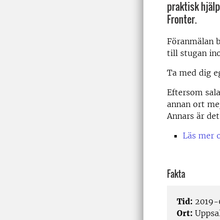
praktisk hjäl
Fronter.
Föranmälan b
till stugan i
Ta med dig e
Eftersom sala
annan ort me
Annars är det 
Läs mer 
Fakta
Tid:
2019-0
Ort:
Uppsa