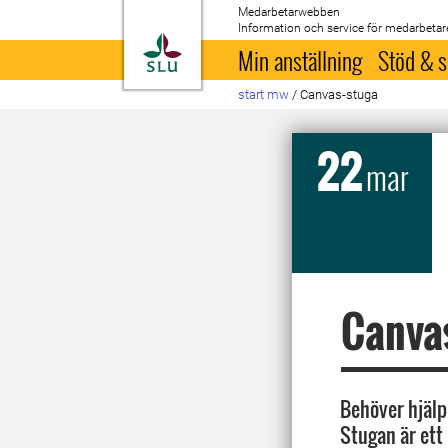
Medarbetarwebben
Information och service för medarbetar
Till startsida
Min anställning
Stöd & s
start mw
/
Canvas-stuga
22
mar
Canva
Behöver hjälp
Stugan är ett 