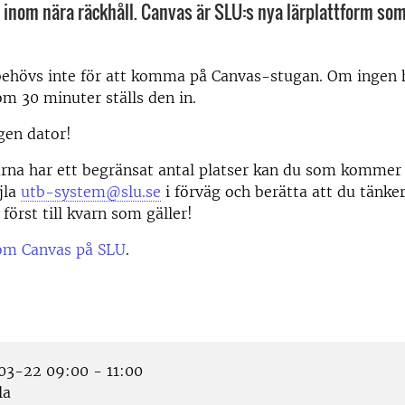
p inom nära räckhåll. Canvas är SLU:s nya lärplattform som
ehövs inte för att komma på Canvas-stugan. Om ingen
nom 30 minuter ställs den in.
gen dator!
rna har ett begränsat antal platser kan du som kommer
jla
utb-system@slu.se
i förväg och berätta att du tänk
först till kvarn som gäller!
om Canvas på SLU
.
3-22 09:00 - 11:00
la