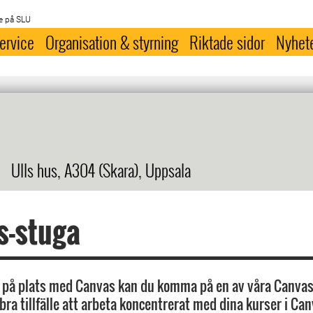
e på SLU
ervice
Organisation & styrning
Riktade sidor
Nyhet
Ulls hus, A304 (Skara), Uppsala
s-stuga
 på plats med Canvas kan du komma på en av våra Canvas
bra tillfälle att arbeta koncentrerat med dina kurser i Ca