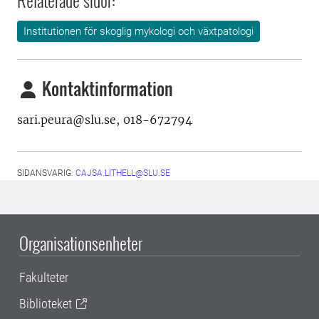
Relaterade sidor:
Institutionen för skoglig mykologi och växtpatologi
Kontaktinformation
sari.peura@slu.se,
018-672794
SIDANSVARIG:
CAJSA.LITHELL@SLU.SE
Organisationsenheter
Fakulteter
Biblioteket