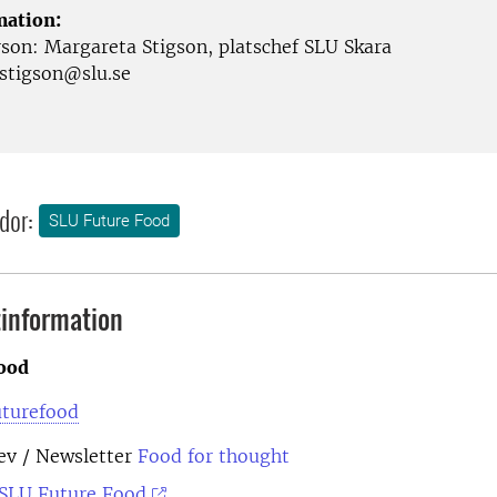
mation:
son: Margareta Stigson, platschef SLU Skara
stigson@slu.se
dor:
SLU Future Food
information
ood
uturefood
ev
/ Newsletter
Food for thought
SLU Future Food