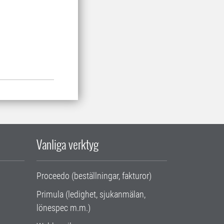
Vanliga verktyg
Proceedo (beställningar, fakturor)
Primula (ledighet, sjukanmälan,
lönespec m.m.)