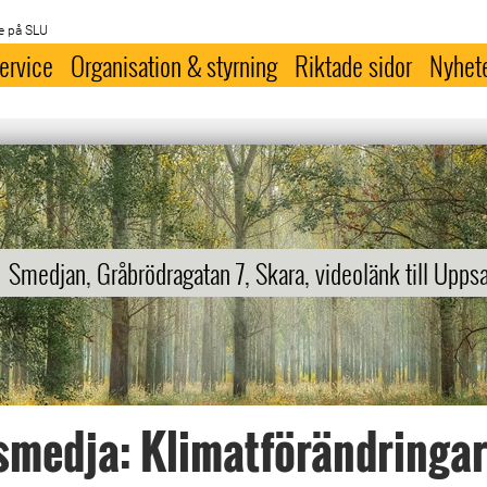
e på SLU
ervice
Organisation & styrning
Riktade sidor
Nyhet
Smedjan, Gråbrödragatan 7, Skara, videolänk till Uppsa
medja: Klimatförändringar 