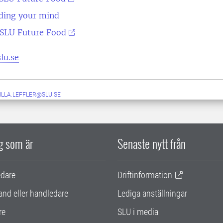
ding your mind
SLU Future Food
lu.se
ILLA.LEFFLER@SLU.SE
ig som är
Senaste nytt från
edare
Driftinformation
and eller handledare
Lediga anställningar
re
SLU i media