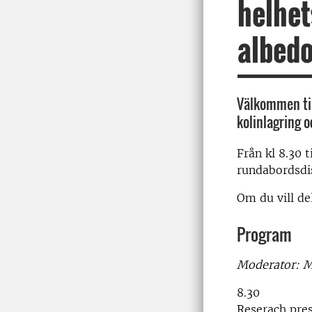
helhet
albedo
Välkommen til
kolinlagring o
Från kl 8.30 t
rundabordsdis
Om du vill de
Program
Moderator: M
8.30
Reserach pre