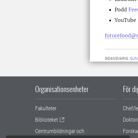
Podd
Fee
YouTube
futurefood@s
SIDANSVARIG:
GUN
Organisationsenheter
För d
Fakulteter
Chef/l
Biblioteket
Doktor
Centrumbildningar och
Forska