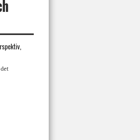
ch
rspektiv,
 det