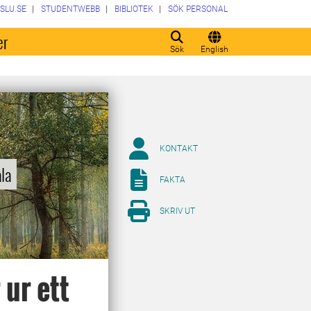
SLU.SE
STUDENTWEBB
BIBLIOTEK
SÖK PERSONAL
er
Sök
English
KONTAKT
la
FAKTA
SKRIV UT
ur ett