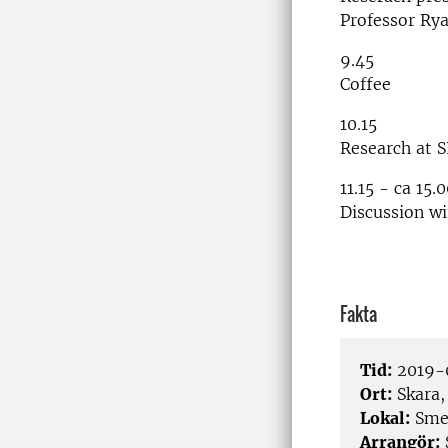
Professor Ry
9.45
Coffee
10.15
Research at S
11.15 - ca 15.
Discussion wi
Fakta
Tid:
2019-0
Ort:
Skara, 
Lokal:
Smed
Arrangör: