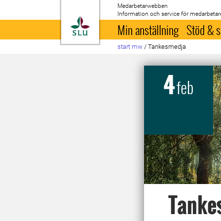
Medarbetarwebben
Information och service för medarbetar
Till startsida
Min anställning
Stöd & s
start mw
/
Tankesmedja
4
feb
Tankes