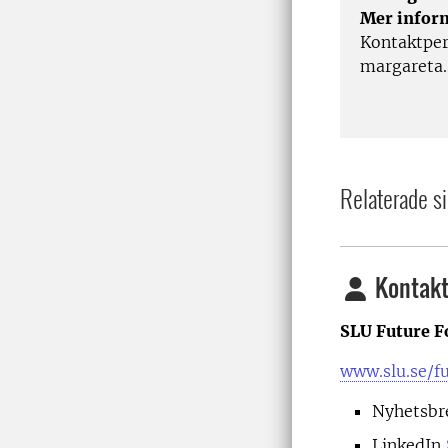
Mer infor
Kontaktper
margareta.
Relaterade si
Kontakt
SLU Future F
www.slu.se/f
Nyhetsbr
LinkedIn