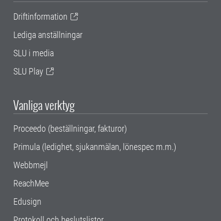
Driftinformation
Lediga anställningar
SLU i media
SLU Play
Vanliga verktyg
Proceedo (beställningar, fakturor)
Primula (ledighet, sjukanmälan, lönespec m.m.)
Webbmejl
ReachMee
Edusign
Protokoll och beslutslistor