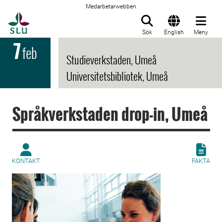
Medarbetarwebben
Till startsida
Sök
English
Meny
7
feb
Studieverkstaden, Umeå
Universitetsbibliotek, Umeå
Språkverkstaden drop-in, Umeå
KONTAKT
FAKTA