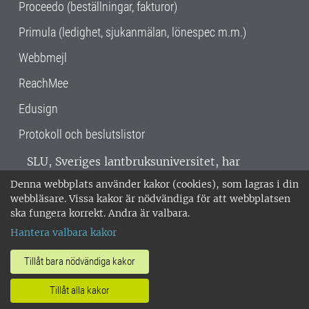
Proceedo (beställningar, fakturor)
Primula (ledighet, sjukanmälan, lönespec m.m.)
Webbmejl
ReachMee
Edusign
Protokoll och beslutslistor
SLU, Sveriges lantbruksuniversitet, har
verksamhet över hela Sverige. Huvudorter är
Denna webbplats använder kakor (cookies), som lagras i din
Alnarp, Uppsala och Umeå.
SLU är
webbläsare. Vissa kakor är nödvändiga för att webbplatsen
miljöcertifierat enligt ISO 14001. •
Telefon:
ska fungera korrekt. Andra är valbara.
018-67 10 00 • Org nr: 202100-2817 •
Om
Hantera valbara kakor
medarbetarwebben
•
SLU:s fakturaadress
•
Om SLU:s webbplatser
•
Vid KRIS
Tillåt bara nödvändiga kakor
•
Hantera kakor
•
Behandling av
Tillåt alla kakor
personuppgifter