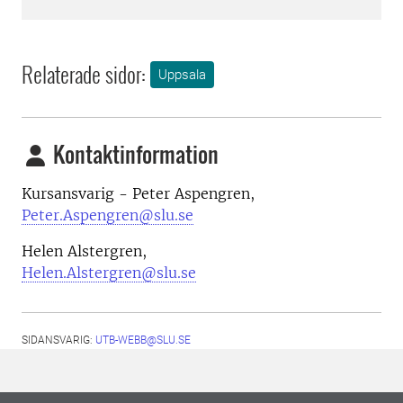
Relaterade sidor:
Uppsala
Kontaktinformation
Kursansvarig - Peter Aspengren,
Peter.Aspengren@slu.se
Helen Alstergren,
Helen.Alstergren@slu.se
SIDANSVARIG:
UTB-WEBB@SLU.SE