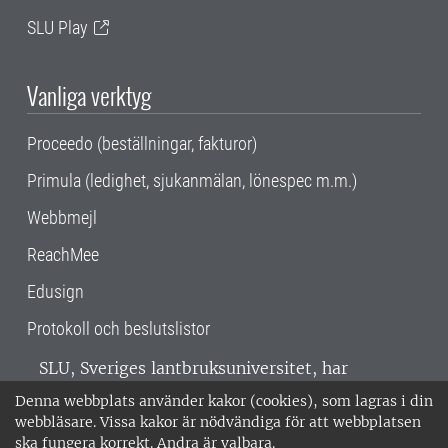
SLU Play
Vanliga verktyg
Proceedo (beställningar, fakturor)
Primula (ledighet, sjukanmälan, lönespec m.m.)
Webbmejl
ReachMee
Edusign
Protokoll och beslutslistor
SLU, Sveriges lantbruksuniversitet, har
verksamhet över hela Sverige. Huvudorter är
Denna webbplats använder kakor (cookies), som lagras i din
Alnarp, Uppsala och Umeå.
SLU är
webbläsare. Vissa kakor är nödvändiga för att webbplatsen
miljöcertifierat enligt ISO 14001. •
Telefon:
ska fungera korrekt. Andra är valbara.