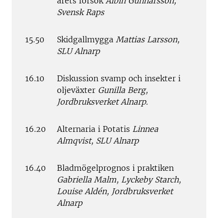
årets försök
Albin Gunnarsson,
Svensk Raps
15.50
Skidgallmygga
Mattias Larsson,
SLU Alnarp
16.10
Diskussion svamp och insekter i
oljeväxter
Gunilla Berg,
Jordbruksverket Alnarp.
16.20
Alternaria i Potatis
Linnea
Almqvist, SLU Alnarp
16.40
Bladmögelprognos i praktiken
Gabriella Malm, Lyckeby Starch,
Louise Aldén, Jordbruksverket
Alnarp