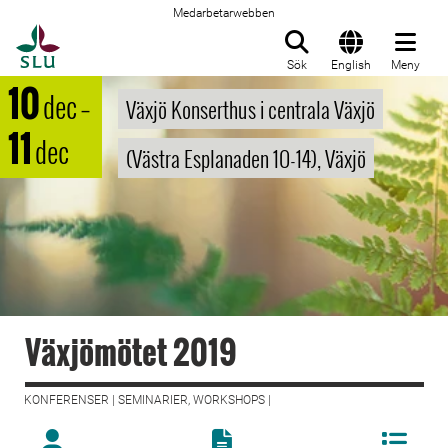
Medarbetarwebben
Till startsida
Sök
English
Meny
10
dec
–
Växjö Konserthus i centrala Växjö
11
dec
(Västra Esplanaden 10-14), Växjö
Växjömötet 2019
KONFERENSER | SEMINARIER, WORKSHOPS |