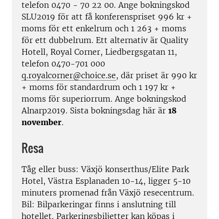
telefon 0470 - 70 22 00. Ange bokningskod
SLU2019 för att få konferenspriset 996 kr +
moms för ett enkelrum och 1 263 + moms
för ett dubbelrum. Ett alternativ är Quality
Hotell, Royal Corner, Liedbergsgatan 11,
telefon 0470-701 000
q.royalcorner@choice.se
, där priset är 990 kr
+ moms för standardrum och 1 197 kr +
moms för superiorrum. Ange bokningskod
Alnarp2019. Sista bokningsdag här är
18
november
.
Resa
Tåg eller buss: Växjö konserthus/Elite Park
Hotel, Västra Esplanaden 10-14, ligger 5-10
minuters promenad från Växjö resecentrum.
Bil: Bilparkeringar finns i anslutning till
hotellet. Parkeringsbiljetter kan köpas i