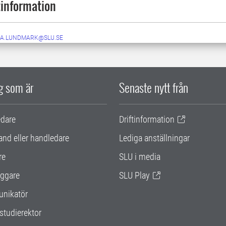
information
A.LUNDMARK@SLU.SE
ig som är
Senaste nytt från
edare
Driftinformation
and eller handledare
Lediga anställningar
re
SLU i media
ggare
SLU Play
nikatör
studierektor