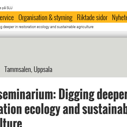
e på SLU
ervice
Organisation & styrning
Riktade sidor
Nyhet
eeper in restoration ecology and sustainable agriculture
Tammsalen, Uppsala
eminarium: Digging deeper
ation ecology and sustaina
lture