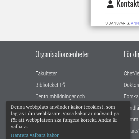
Kontakt
SIDANSVARIG:
ANN
Organisationsenheter
För d
Fakulteter
Chef/l
Biblioteket
Doktor
Centrumbildningar och
Forska
samarbetsprojekt
Denna webbplats använder kakor (cookies), som
Handlä
lagras i din webbläsare. Vissa kakor är nödvändiga
Gemensamma verksamhetsstödet
Kommu
för att webbplatsen ska fungera korrekt. Andra är
valbara.
SLU Holding
Lärare/
Hantera valbara kakor