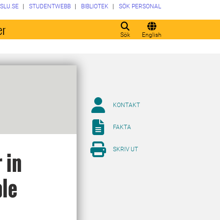
SLU.SE
STUDENTWEBB
BIBLIOTEK
SÖK PERSONAL
er
Sök
English
KONTAKT
FAKTA
SKRIV UT
 in
ble