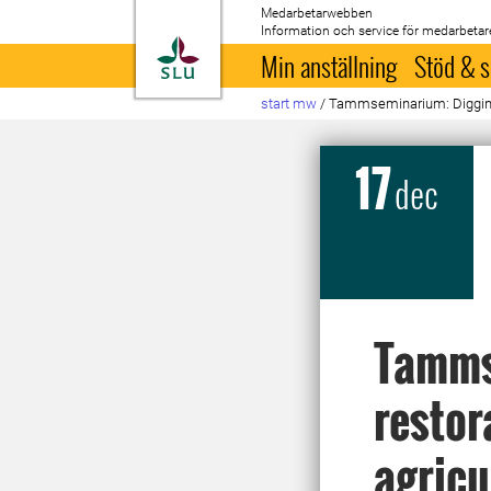
Medarbetarwebben
Information och service för medarbetar
Till startsida
Min anställning
Stöd & s
start mw
/
Tammseminarium: Digging d
17
dec
Tamms
restor
agricu