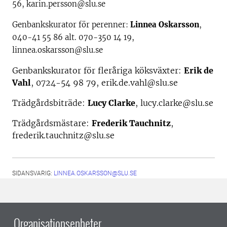
56, karin.persson@slu.se
Genbankskurator för perenner:
Linnea Oskarsson
,
040-41 55 86 alt. 070-350 14 19,
linnea.oskarsson@slu.se
Genbankskurator för fleråriga köksväxter:
Erik de
Vahl
, 0724-54 98 79, erik.de.vahl@slu.se
Trädgårdsbiträde:
Lucy Clarke
, lucy.clarke@slu.se
Trädgårdsmästare:
Frederik Tauchnitz
,
frederik.tauchnitz@slu.se
SIDANSVARIG:
LINNEA.OSKARSSON@SLU.SE
Organisationsenheter