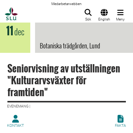
Medarbetarwebben
Till startsida
Sök
English
Meny
11
dec
Botaniska trädgården, Lund
Seniorvisning av utställningen
"Kulturarvsväxter för
framtiden"
EVENEMANG |
KONTAKT
FAKTA