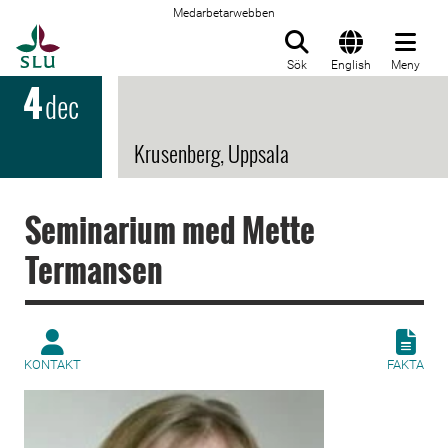
Medarbetarwebben
Till startsida
Sök
English
Meny
4
dec
Krusenberg, Uppsala
Seminarium med Mette
Termansen
KONTAKT
FAKTA