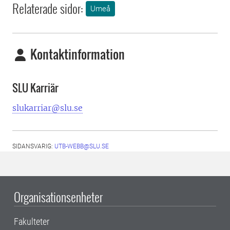
Relaterade sidor:
Umeå
Kontaktinformation
SLU Karriär
slukarriar@slu.se
SIDANSVARIG:
UTB-WEBB@SLU.SE
Organisationsenheter
Fakulteter