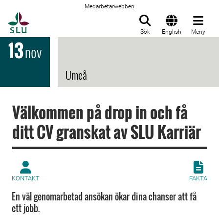
Medarbetarwebben
Till startsida
Sök
English
Meny
13
nov
Umeå
Välkommen på drop in och få
ditt CV granskat av SLU Karriär
KONTAKT
FAKTA
En väl genomarbetad ansökan ökar dina chanser att få
ett jobb.