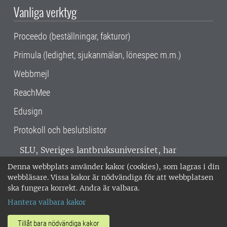
Vanliga verktyg
Proceedo (beställningar, fakturor)
Primula (ledighet, sjukanmälan, lönespec m.m.)
Webbmejl
ReachMee
Edusign
Protokoll och beslutslistor
SLU, Sveriges lantbruksuniversitet, har
verksamhet över hela Sverige. Huvudorter är
Denna webbplats använder kakor (cookies), som lagras i din
Alnarp, Uppsala och Umeå.
SLU är
webbläsare. Vissa kakor är nödvändiga för att webbplatsen
miljöcertifierat enligt ISO 14001. •
Telefon:
ska fungera korrekt. Andra är valbara.
018-67 10 00 • Org nr: 202100-2817 •
Om
Hantera valbara kakor
medarbetarwebben
•
SLU:s fakturaadress
•
Om SLU:s webbplatser
•
Vid KRIS
Tillåt bara nödvändiga kakor