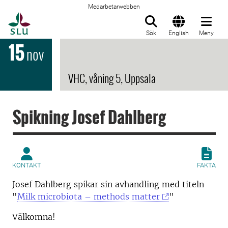
Medarbetarwebben
Till startsida
Sök
English
Meny
15
nov
VHC, våning 5, Uppsala
Spikning Josef Dahlberg
KONTAKT
FAKTA
Josef Dahlberg spikar sin avhandling med titeln
"
Milk microbiota – methods matter
"
Välkomna!