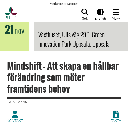
Medarbetarwebben
Till startsida
Sök
English
Meny
21
nov
Växthuset, Ulls väg 29C, Green
Innovation Park Uppsala, Uppsala
Mindshift - Att skapa en hållbar
förändring som möter
framtidens behov
EVENEMANG |
KONTAKT
FAKTA