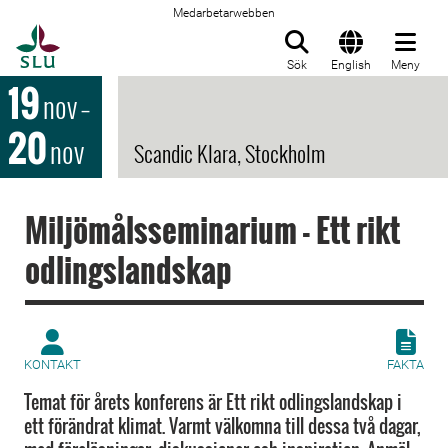
Medarbetarwebben
Till startsida
Sök
English
Meny
19
nov
–
20
nov
Scandic Klara, Stockholm
Miljömålsseminarium - Ett rikt
odlingslandskap
KONTAKT
FAKTA
Temat för årets konferens är Ett rikt odlingslandskap i
ett förändrat klimat. Varmt välkomna till dessa två dagar,